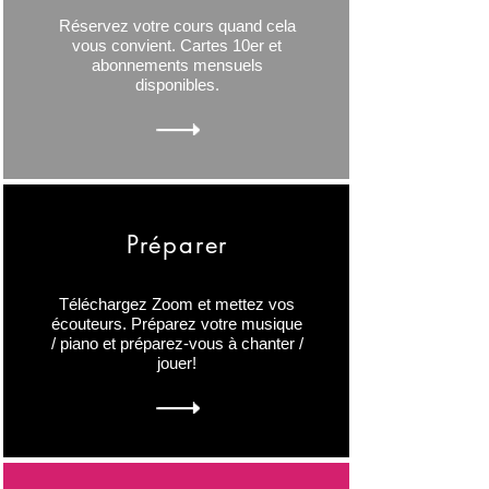
Réservez votre cours quand cela
vous convient. Cartes 10er et
abonnements mensuels
disponibles.
Préparer
Téléchargez Zoom et mettez vos
écouteurs. Préparez votre musique
/ piano et préparez-vous à chanter /
jouer!